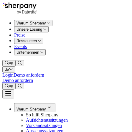
Warum Sherpany
Unsere Lösung
Preise
Ressourcen
Events
Unternehmen
⌘
K
de
Login
Demo anfordern
Demo anfordern
⌘
K
Warum Sherpany
So hilft Sherpany
Aufsichtsratssitzungen
Vorstandssitzungen
Ausschusssitzungen