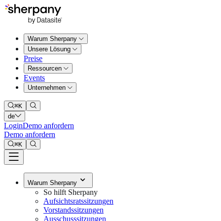
Warum Sherpany
Unsere Lösung
Preise
Ressourcen
Events
Unternehmen
⌘
K
de
Login
Demo anfordern
Demo anfordern
⌘
K
Warum Sherpany
So hilft Sherpany
Aufsichtsratssitzungen
Vorstandssitzungen
Ausschusssitzungen