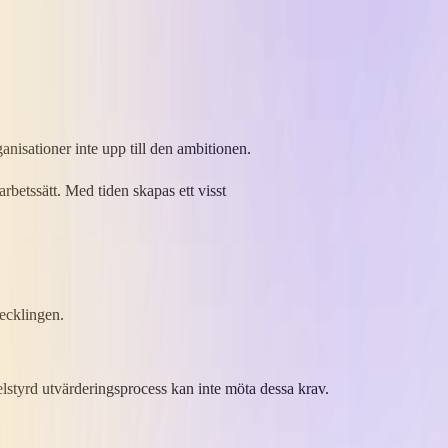
rganisationer inte upp till den ambitionen.
etssätt. Med tiden skapas ett ​visst​​
eckling​en​.
egelstyrd utvärderingsprocess kan inte möta dessa krav.