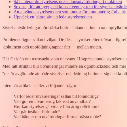
Så hanterar du styrelsens prestationsutvärderingar i praktiken
Sex steg för att bygga ett konsekvent system för styrelseutvärde
Att använda​​ styrelsemöten som motor för kontinuerlig förbättri
Upptäck ett bättre sätt att ​leda​​ styrelsemöten
Styrelseutvärderingar bör stärka beslutsfattandet, inte bara uppfylla​
Problemet ligger sällan i viljan. De flesta styrelser eftersträvar ärlig re
dokument och uppföljning tappa​r fart​​ ​ mellan möten.
Här får idén om retrospektiv sin relevans. Högpresterande styrelser an
Med rätt struktur blir utvärderingar mindre en ögonblicksbild och me
“det är avgörande att både styrelser och ledning befinner sig i ett kont
I den här artikeln ställer vi följande frågor:
Varför leder utvärderingar sällan till förändring?
Vad gör en utvärdering ​faktiskt användbar?
Hur kan styrelser gå ​vidare från​​ årlig reflektion?
Var går insikter förlorade?
Vad händer om utvärderingar formar nästa möte?