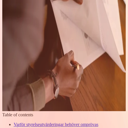
Table of contents
Varför styrelseutvärderingar behöver omprövas