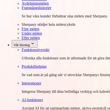
Avdelningsmöten
Framgångshistorier
Se hur våra kunder förbättrar sina möten med Sherpany.
Sherpany stödjer hela mötescykeln
Före möten
Under möten
Efter möten
Vår lösning
Funktionsöversikt
Utforska alla funktioner som är utformade för att göra di
Produktfärdplan
Se vad som är på gång när vi utvecklar Sherpanys lösnin
Integrationer
Integrera Sherpany till dina befintliga verktyg och kalend
AI-funktioner
Använd AI för att sammanfatta möten, skriva protokoll och