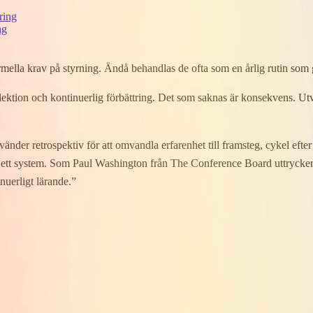
ring
ng
 formella​ krav på styrning. Ändå behandlas de ofta som en årlig rutin s
flektion och kontinuerlig förbättring. Det som saknas är konsekvens. Utvärde
vänder retrospektiv för att omvandla erfarenhet till framsteg, cykel efte
r ett system. Som Paul Washington från The Conference Board uttrycker
inuerligt lärande.”