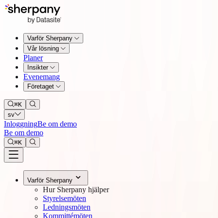
Varför Sherpany
Vår lösning
Planer
Insikter
Evenemang
Företaget
⌘
K
sv
Inloggning
Be om demo
Be om demo
⌘
K
Varför Sherpany
Hur Sherpany hjälper
Styrelsemöten
Ledningsmöten
Kommittémöten