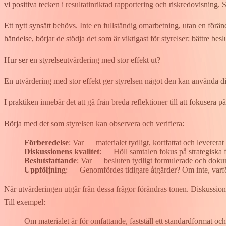
vi positiva tecken i resultatinriktad rapportering och riskredovisning.
Ett nytt synsätt behövs. Inte en fullständig omarbetning, utan en föränd
händelse, börjar de stödja det som är viktigast för styrelser: bättre bes
Hur ser en styrelseutvärdering med ​stor effekt ut?
En utvärdering med ​stor​​ effekt ger styrelsen något den kan använda d
I praktiken innebär det att gå från breda reflektioner till ​att ​fokus​era
Börja med det som styrelsen kan observera och verifiera:
Förberedelse
: ​​Var​​​​ ​​ materialet tydligt, kortfattat och lever
Diskussionens kvalitet
: ​ ​​H​öll samtalen fokus på strategis
Beslutsfattande
: ​​Var​​​​ ​​ besluten tydligt formulerade och
Uppföljning
: ​ ​​G​enomfördes tidigare åtgärder? Om inte, var
När utvärderingen utgår från dessa frågor förändras tonen. Diskussionen g
Till exempel:
Om materialet är för omfattande, fastställ ett standardformat och 