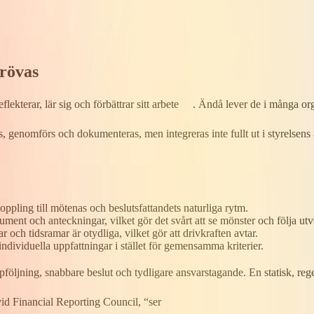
prövas
lekterar, lär sig och ​förbättrar sitt arbete​​ ​. Ändå lever de i många o
 genomförs och dokumenteras, men integreras inte fullt ut i styrelsens arb
 koppling till mötenas och beslutsfattandets naturliga rytm.
okument och anteckningar, vilket gör det svårt att se mönster och följa utv
ar och tidsramar är otydliga, vilket gör att drivkraften avtar.
 individuella uppfattningar i stället för gemensamma kriterier.
ppföljning, snabbare beslut och tydligare ansvar​stagande​. En statisk, r
id Financial Reporting Council, “ser