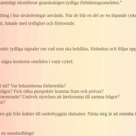
 Samtidigt identifierar granskningen tydliga förbättringsområden.”
ring i hur utvärderingar används. När de blir en del av en löpande cykel i
lut, fattade med tydlighet och förtroende.
irekt: tydliga signaler om vad som ska behållas, förändras och följas up
​ på några konkreta områden i varje cykel.
erat i tid? Var ledamöterna förberedda?
ka frågor? Fick olika perspektiv komma fram och prövas?
 dokumenterade? Undvek styrelsen att återkomma till samma frågor?
för?
år från åsikter till underbyggda ​slutsatser. Nästa steg är att omsätta ins
en ​​standard​längd