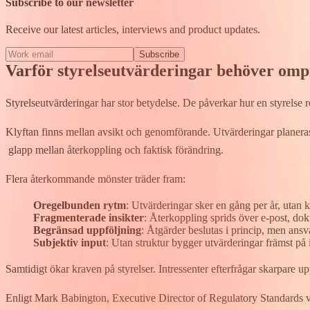
Subscribe to our newsletter
Receive our latest articles, interviews and product updates.
Subscribe
Varför styrelseutvärderingar behöver om
Styrelseutvärderingar har stor betydelse. De påverkar hur en styrelse ref
Klyftan finns mellan ​avsikt​​ och genomförande. Utvärderingar planeras,
glapp mellan återkoppling och faktisk förändring.
Flera återkommande mönster ​träder fram​​:
Oregelbunden rytm
: ​U​tvärderingar sker en gång per år, utan
Fragmenterade insikter
: ​​​Å​terkoppling sprids över e-post, d
Begränsad uppföljning
: ​Å​tgärder beslutas i princip, men ansv
Subjektiv input
: ​U​tan struktur bygger utvärderingar främst på
Samtidigt ökar kraven på styrelser. Intressenter efterfrågar skarpare u
Enligt Mark Babington, Executive Director of Regulatory Standards v