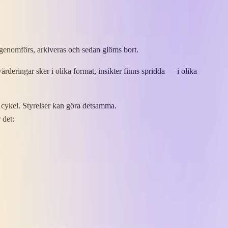
om genomförs, arkiveras och sedan glöms bort.
ringar sker i olika format, insikter ​finns ​sprid​da​​ ​ ​i olika​​ ​
r cykel. Styrelser kan göra detsamma.
 det: