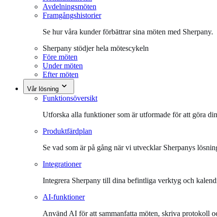
Avdelningsmöten
Framgångshistorier
Se hur våra kunder förbättrar sina möten med Sherpany.
Sherpany stödjer hela mötescykeln
Före möten
Under möten
Efter möten
Vår lösning
Funktionsöversikt
Utforska alla funktioner som är utformade för att göra di
Produktfärdplan
Se vad som är på gång när vi utvecklar Sherpanys lösnin
Integrationer
Integrera Sherpany till dina befintliga verktyg och kalend
AI-funktioner
Använd AI för att sammanfatta möten, skriva protokoll och