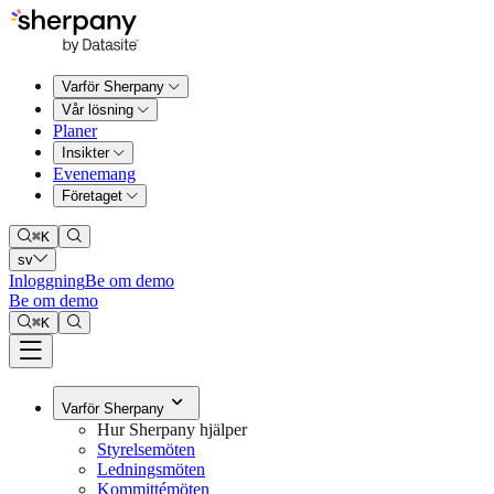
Varför Sherpany
Vår lösning
Planer
Insikter
Evenemang
Företaget
⌘
K
sv
Inloggning
Be om demo
Be om demo
⌘
K
Varför Sherpany
Hur Sherpany hjälper
Styrelsemöten
Ledningsmöten
Kommittémöten