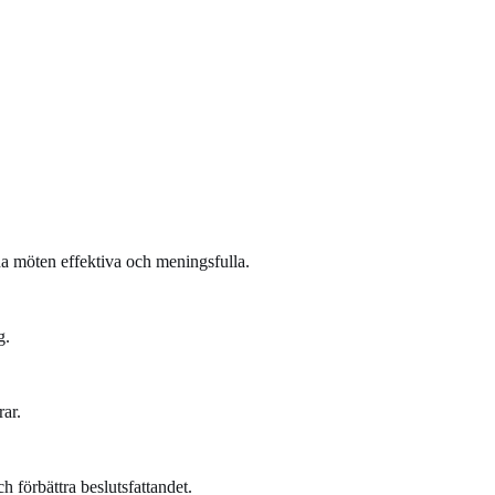
na möten effektiva och meningsfulla.
g.
rar.
 förbättra beslutsfattandet.