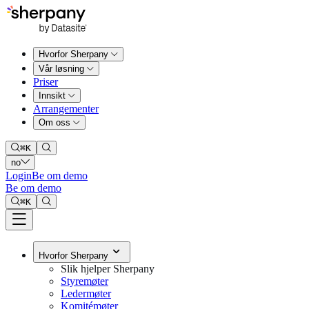
Hvorfor Sherpany
Vår løsning
Priser
Innsikt
Arrangementer
Om oss
⌘
K
no
Login
Be om demo
Be om demo
⌘
K
Hvorfor Sherpany
Slik hjelper Sherpany
Styremøter
Ledermøter
Komitémøter