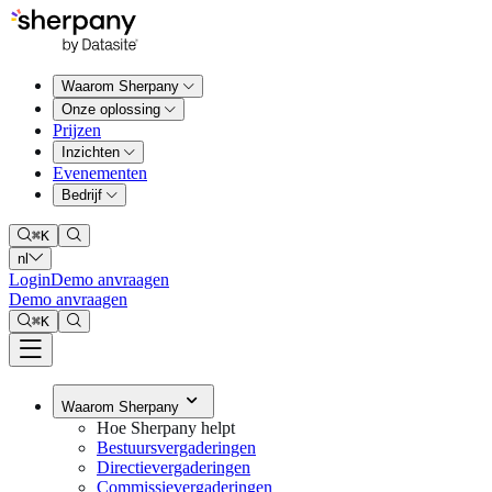
Waarom Sherpany
Onze oplossing
Prijzen
Inzichten
Evenementen
Bedrijf
⌘
K
nl
Login
Demo anvraagen
Demo anvraagen
⌘
K
Waarom Sherpany
Hoe Sherpany helpt
Bestuursvergaderingen
Directievergaderingen
Commissievergaderingen