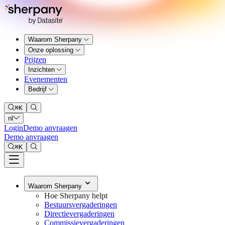
Waarom Sherpany
Onze oplossing
Prijzen
Inzichten
Evenementen
Bedrijf
⌘
K
nl
Login
Demo anvraagen
Demo anvraagen
⌘
K
Waarom Sherpany
Hoe Sherpany helpt
Bestuursvergaderingen
Directievergaderingen
Commissievergaderingen