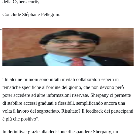
della Cybersecurity.
Conclude Stéphane Pellegrini:
La sorveglianza in fatto di sicurezza è sistematica. E
coinvolge anche in questo caso la buona gestione dei
documenti: Sherpany permette un sistema di privacy
selettiva dei materiali, fattore di cruciale importanza.
Stéphane Pellegrini
Vicedirettore e Responsabile
Supporto e Comunicazione di BancaStato
“In alcune riunioni sono infatti invitati collaboratori esperti in
tematiche specifiche all’ordine del giorno, che non devono però
poter accedere ad altre informazioni riservate. Sherpany ci permette
di stabilire accessi graduati e flessibili, semplificando ancora una
volta il lavoro del segreteriato. Risultato? Il feedback dei partecipanti
è più che positivo”.
In definitiva: grazie alla decisione di espandere Sherpany, un