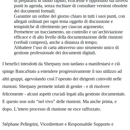
di prepararsi in modo rapido, efficiente e opportuno sui diversi
punti in agenda, senza rischiare di consultare versioni obsolete
dei documenti formali;
Garantire un ordine del giorno chiaro in tutti i suoi punti, con
allegati ordinati per ogni tema oggetto di discussione e
tempistiche di riferimento per ciascun argomento;
Permettere un tracciamento, un controllo e un’archiviazione
efficace e di alto livello della documentazione delle riunioni
(verbali compresi), anche a distanza di tempo;
Abbattere l’uso di carta attraverso uno strumento unico di
gestione professionale dei documenti digitali.
I benefici introdotti da Sherpany non tardano a manifestarsi e ciò
spinge BancaStato a estendere progressivamente il suo utilizzo ad
altri gruppi, agevolando così l’operato dei dirigenti coinvolti nelle
riunioni. Sherpany permette infatti di gestire - e di risolvere
felicemente - alcuni aspetti cruciali legati alla gestione documentale.
E questo non solo “nel vivo” delle riunioni. Ma anche prima, e
dopo. L’intero processo di riunione ne esce rafforzato.
Stéphane Pellegrini, Vicedirettore e Responsabile Supporto e