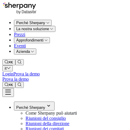
Perché Sherpany
La nostra soluzione
Prezzi
Approfondimenti
Eventi
Azienda
⌘
K
it
Login
Prova la demo
Prova la demo
⌘
K
Perché Sherpany
Come Sherpany può aiutarti
Riunioni del consiglio
Riunioni della direzione
Riunioni dei comitati