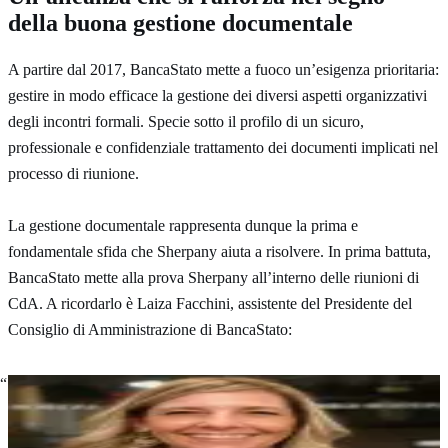
della buona gestione documentale
A partire dal 2017, BancaStato mette a fuoco un’esigenza prioritaria:
gestire in modo efficace la gestione dei diversi aspetti organizzativi
degli incontri formali. Specie sotto il profilo di un sicuro,
professionale e confidenziale trattamento dei documenti implicati nel
processo di riunione.
La gestione documentale rappresenta dunque la prima e
fondamentale sfida che Sherpany aiuta a risolvere. In prima battuta,
BancaStato mette alla prova Sherpany all’interno delle riunioni di
CdA. A ricordarlo è Laiza Facchini, assistente del Presidente del
Consiglio di Amministrazione di BancaStato:
Sherpany godeva di buona reputazione presso i CdA di
altre banche cantonali. E noi avevamo bisogno di
affidare l’organizzazione delle riunioni a uno strumento
flessibile e autorevole.