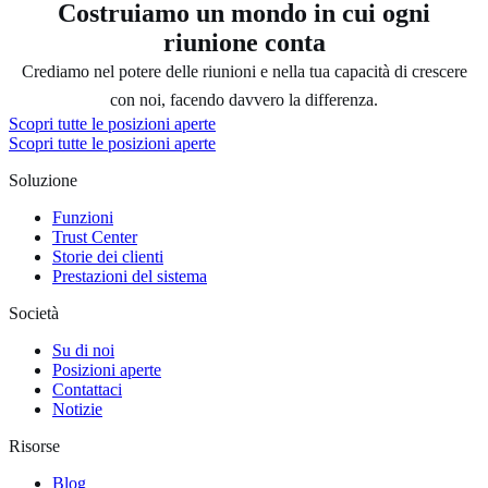
Costruiamo un mondo in cui ogni
riunione conta
Crediamo nel potere delle riunioni e nella tua capacità di crescere
con noi, facendo davvero la differenza.
Scopri tutte le posizioni aperte
Scopri tutte le posizioni aperte
Soluzione
Funzioni
Trust Center
Storie dei clienti
Prestazioni del sistema
Società
Su di noi
Posizioni aperte
Contattaci
Notizie
Risorse
Blog