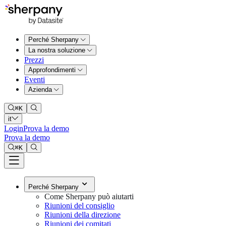
Perché Sherpany
La nostra soluzione
Prezzi
Approfondimenti
Eventi
Azienda
⌘
K
it
Login
Prova la demo
Prova la demo
⌘
K
Perché Sherpany
Come Sherpany può aiutarti
Riunioni del consiglio
Riunioni della direzione
Riunioni dei comitati