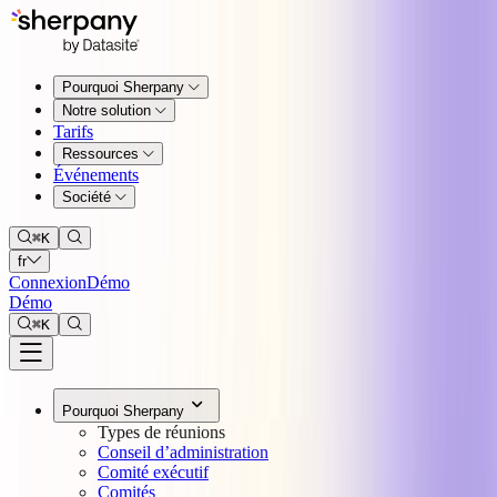
Pourquoi Sherpany
Notre solution
Tarifs
Ressources
Événements
Société
⌘
K
fr
Connexion
Démo
Démo
⌘
K
Pourquoi Sherpany
Types de réunions
Conseil d’administration
Comité exécutif
Comités