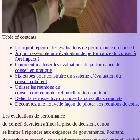
Table of contents
Pourquoi repenser les évaluations de performance du conseil
À quoi ressemble une évaluation de performance du conseil à
fort impact ?
Comment maîtriser les évaluations de performance du
conseil en pratique
Six étapes pour construire un système d’évaluation du
conseil cohérent
Utiliser les réunions du
conseil comme moteur d’amélioration continue
Relier la rétrospective du conseil aux résultats concrets
Découvrez une nouvelle façon de piloter vos réunions de conse
Les évaluations de performance
du conseil devraient affiner la prise de décision, et non
se limiter à répondre aux exigences de gouvernance. Pourtant,