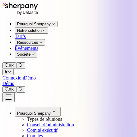
Pourquoi Sherpany
Notre solution
Tarifs
Ressources
Événements
Société
⌘
K
fr
Connexion
Démo
Démo
⌘
K
Pourquoi Sherpany
Types de réunions
Conseil d’administration
Comité exécutif
Comités