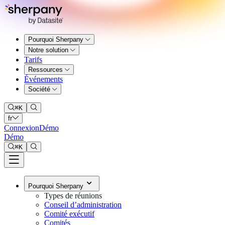
Pourquoi Sherpany
Notre solution
Tarifs
Ressources
Événements
Société
⌘
K
fr
Connexion
Démo
Démo
⌘
K
Pourquoi Sherpany
Types de réunions
Conseil d’administration
Comité exécutif
Comités