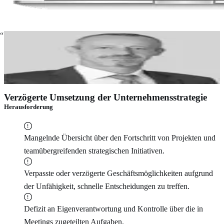
Mit Sherpany werden Informationen zeitnaher verteilt,
was zur Straffung des gesamten
Entscheidungsprozesses beiträgt.
Claudio Rollini
Generalsekretär und Mitglied des
Exekutivkomitees von Union Bancaire Privée UBP SA
Verzögerte Umsetzung der Unternehmensstrategie
Herausforderung
Mangelnde Übersicht über den Fortschritt von Projekten und
teamübergreifenden strategischen Initiativen.
Verpasste oder verzögerte Geschäftsmöglichkeiten aufgrund
der Unfähigkeit, schnelle Entscheidungen zu treffen.
Defizit an Eigenverantwortung und Kontrolle über die in
Meetings zugeteilten Aufgaben.